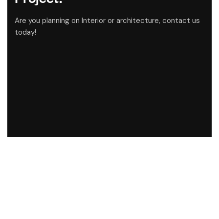
Are you planning on Interior or architecture, contact us
today!
CONTACT US
Address
Office 3812, Churchill Executive Tower,
Marasi Drive, Business
Bay,
Dubai,
United Arab Emirates
Mail Us: